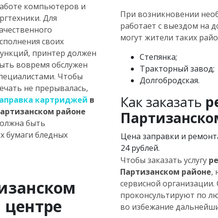
аботе компьютеров и
При возникновении необ
ргтехники. Для
работает с выездом на д
ачественного
могут жители таких райо
сполнения своих
ункций, принтер должен
Степянка;
ыть вовремя обслужен
Тракторный завод;
пециалистами. Чтобы
Долгобродская.
ечать не прерывалась,
Как заказать
р
аправка картриджей
в
артизанском районе
Партизанско
олжна быть
х бумаги бледных
Цена заправки и ремонт
24 рублей.
Чтобы заказать услугу
ре
Партизанском районе
,
тизанском
сервисной организации.
проконсультируют по лю
 центре
во избежание дальнейши