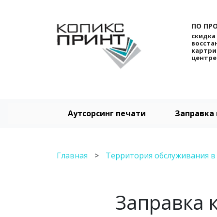
ПО ПР
скидка 
восста
картри
центре
Аутсорсинг печати
Заправка
Главная
>
Территория обслуживания в 
Заправка 