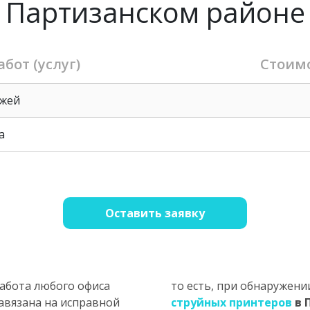
Партизанском районе
бот (услуг)
Стоимо
джей
а
Оставить заявку
абота любого офиса
то есть, при обнаружен
авязана на исправной
струйных принтеров
в 