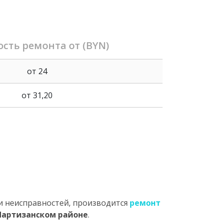
сть ремонта от (BYN)
от 24
от 31,20
ии неисправностей, производится
ремонт
Партизанском районе
.