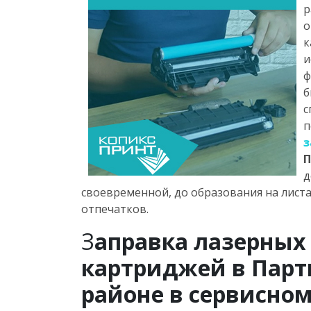
р
о
к
и
ф
б
с
п
з
П
д
своевременной, до образования на листа
отпечатков.
З
аправка лазерных
картриджей в Пар
районе в сервисном