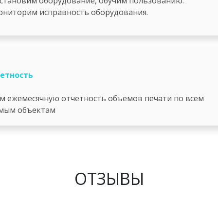
установим оборудование, обучим пользованию.
ониторим исправность оборудования.
етность
м ежемесячную отчетность объемов печати по всем
мым объектам
ОТЗЫВЫ