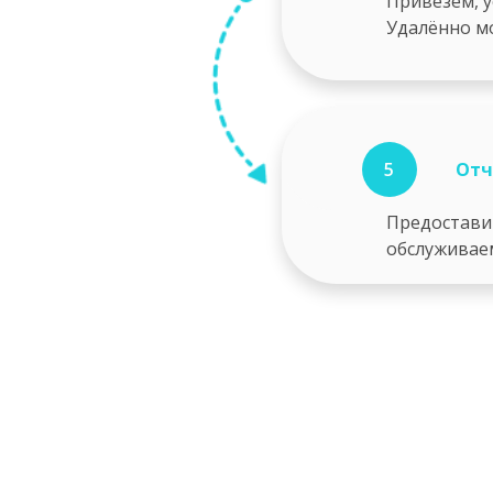
Привезём, 
Удалённо м
5
Отч
Предостави
обслуживае