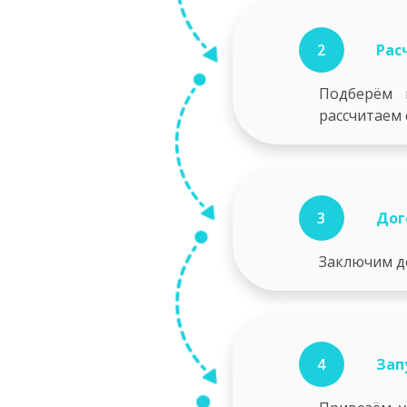
2
Рас
Подберём 
рассчитаем
3
Дог
Заключим д
4
Зап