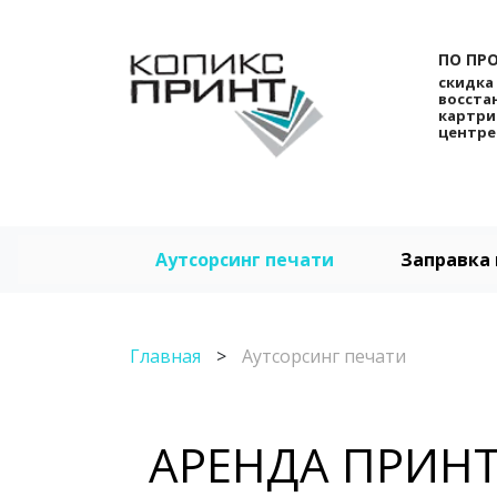
ПО ПР
скидка 
восста
картри
центре
Аутсорсинг печати
Заправка
Главная
>
Аутсорсинг печати
АРЕНДА ПРИН